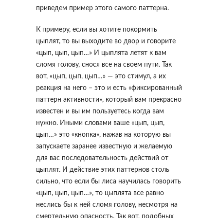
приведем пример этого самого паттерна.
К примеру, если вы хотите покормить
цыплят, то вы выходите во двор и говорите
«цып, цып, цып…» И цыплята летят к вам
сломя голову, снося все на своем пути. Так
вот, «цып, цып, цып…» — это стимул, а их
реакция на него – это и есть «фиксированный
паттерн активности», который вам прекрасно
известен и вы им пользуетесь когда вам
нужно. Иными словами ваше «цып, цып,
цып…» это «кнопка», нажав на которую вы
запускаете заранее известную и желаемую
для вас последовательность действий от
цыплят. И действие этих паттернов столь
сильно, что если бы лиса научилась говорить
«цып, цып, цып…», то цыплята все равно
неслись бы к ней сломя голову, несмотря на
смертельную опасность. Так вот, подобных